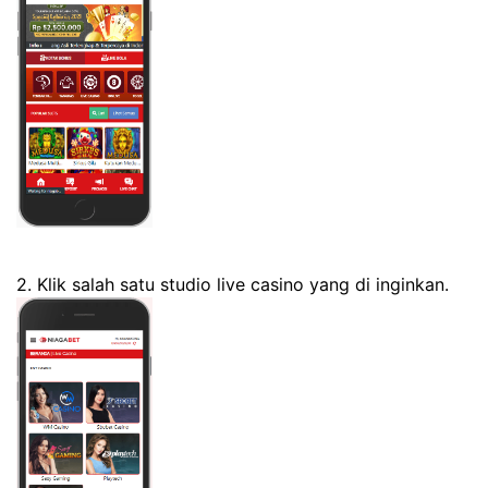
2. Klik salah satu studio live casino yang di inginkan.