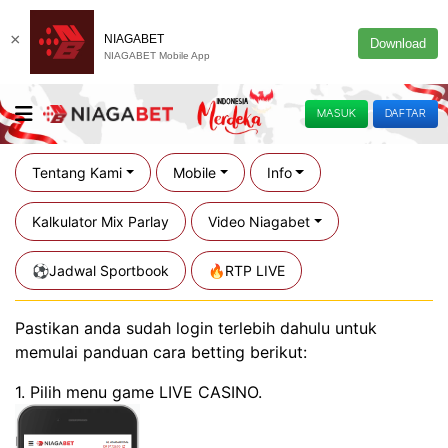
×
NIAGABET
Download
NIAGABET Mobile App
MASUK
DAFTAR
Tentang Kami
Mobile
Info
Kalkulator Mix Parlay
Video Niagabet
⚽️Jadwal Sportbook
🔥RTP LIVE
Pastikan anda sudah login terlebih dahulu untuk
memulai panduan cara betting berikut:
1. Pilih menu game LIVE CASINO.